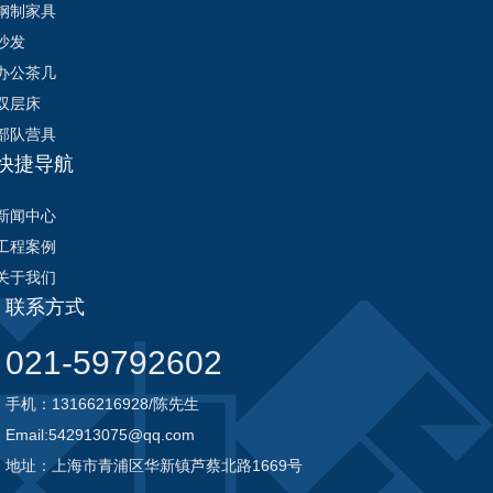
钢制家具
沙发
办公茶几
双层床
部队营具
快捷导航
新闻中心
工程案例
关于我们
联系方式
021-59792602
手机：13166216928/陈先生
Email:542913075@qq.com
地址：上海市青浦区华新镇芦蔡北路1669号