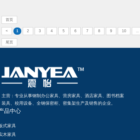
首页
<
1
2
3
4
5
6
7
8
9
10
...
尾页
主营：专业从事钢制办公家具、营房家具、酒店家具、图书档案
装具、校用设备、全钢保密柜、密集架生产及销售的企业。
产品中心
板式家具
实木家具