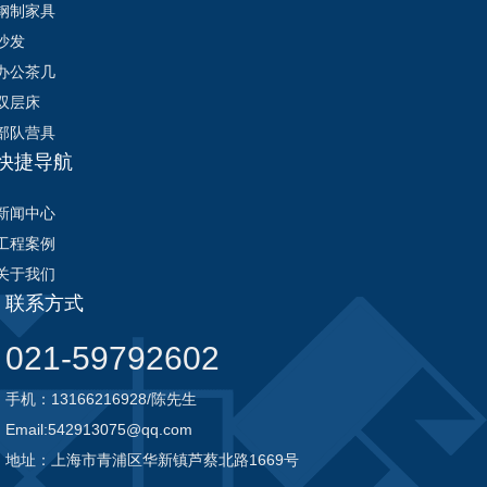
钢制家具
沙发
办公茶几
双层床
部队营具
快捷导航
新闻中心
工程案例
关于我们
联系方式
021-59792602
手机：13166216928/陈先生
Email:542913075@qq.com
地址：上海市青浦区华新镇芦蔡北路1669号