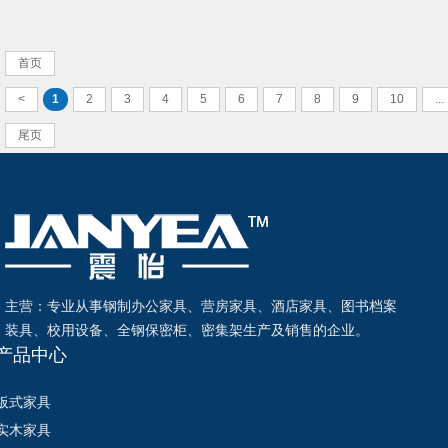
首页
<
1
2
3
4
5
6
7
8
9
10
...
尾页
主营：专业从事钢制办公家具、营房家具、酒店家具、图书档案
装具、校用设备、全钢保密柜、密集架生产及销售的企业。
产品中心
板式家具
实木家具