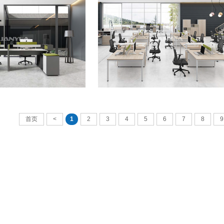
板式员工位
板式员工位
首页
<
1
2
3
4
5
6
7
8
9