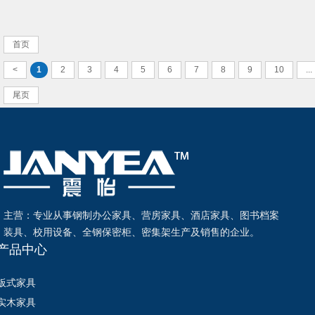
首页
<
1
2
3
4
5
6
7
8
9
10
...
尾页
主营：专业从事钢制办公家具、营房家具、酒店家具、图书档案
装具、校用设备、全钢保密柜、密集架生产及销售的企业。
产品中心
板式家具
实木家具