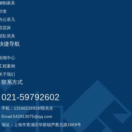
钢制家具
沙发
办公茶几
双层床
部队营具
快捷导航
新闻中心
工程案例
关于我们
联系方式
021-59792602
手机：13166216928/陈先生
Email:542913075@qq.com
地址：上海市青浦区华新镇芦蔡北路1669号